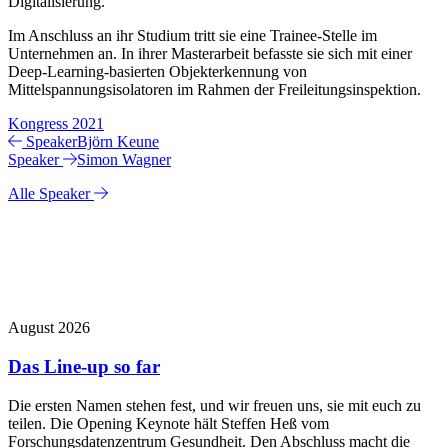
Digitalisierung.
Im Anschluss an ihr Studium tritt sie eine Trainee-Stelle im
Unternehmen an. In ihrer Masterarbeit befasste sie sich mit einer
Deep-Learning-basierten Objekterkennung von
Mittelspannungsisolatoren im Rahmen der Freileitungsinspektion.
Kongress 2021
Speaker
Björn Keune
Speaker
Simon Wagner
Alle Speaker
+++ Updates +++
August 2026
J
Das Line-up so far
Die ersten Namen stehen fest, und wir freuen uns, sie mit euch zu
I
teilen. Die Opening Keynote hält Steffen Heß vom
d
Forschungsdatenzentrum Gesundheit. Den Abschluss macht die
K