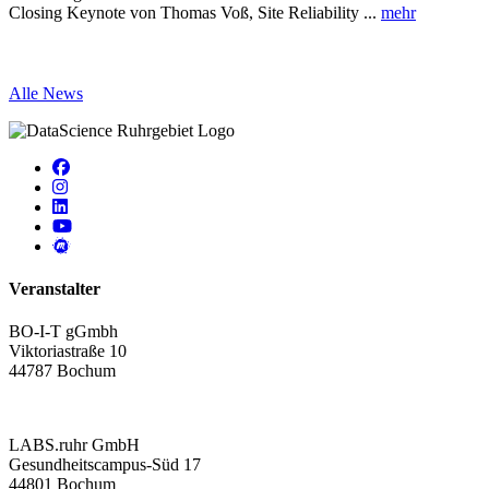
Closing Keynote von Thomas Voß, Site Reliability ...
mehr
A
Alle News
Veranstalter
BO-I-T gGmbh
Viktoriastraße 10
44787 Bochum
LABS.ruhr GmbH
Gesundheitscampus-Süd 17
44801 Bochum