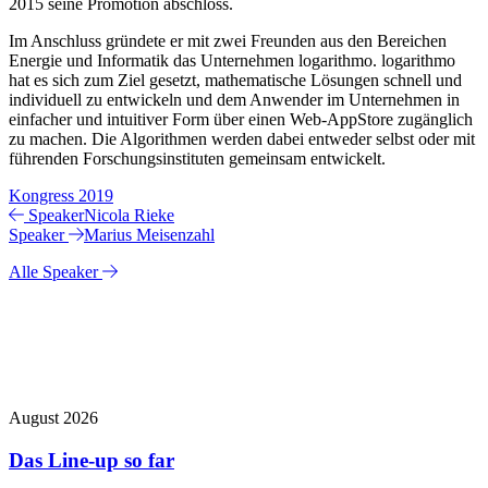
2015 seine Promotion abschloss.
Im Anschluss gründete er mit zwei Freunden aus den Bereichen
Energie und Informatik das Unternehmen logarithmo. logarithmo
hat es sich zum Ziel gesetzt, mathematische Lösungen schnell und
individuell zu entwickeln und dem Anwender im Unternehmen in
einfacher und intuitiver Form über einen Web-AppStore zugänglich
zu machen. Die Algorithmen werden dabei entweder selbst oder mit
führenden Forschungsinstituten gemeinsam entwickelt.
Kongress 2019
Speaker
Nicola Rieke
Speaker
Marius Meisenzahl
Alle Speaker
+++ Updates +++
August 2026
J
Das Line-up so far